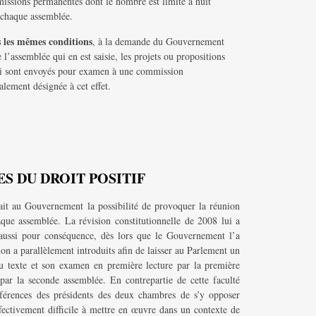
issions permanentes dont le nombre est limité à huit
 chaque assemblée.
 les mêmes conditions
, à la demande du Gouvernement
 l’assemblée qui en est saisie, les projets ou propositions
oi sont envoyés pour examen à une commission
alement désignée à cet effet.
S DU DROIT POSITIF
frait au Gouvernement la possibilité de provoquer la réunion
que assemblée. La révision constitutionnelle de 2008 lui a
a aussi pour conséquence, dès lors que le Gouvernement l’a
ion a parallèlement introduits afin de laisser au Parlement un
u texte et son examen en première lecture par la première
par la seconde assemblée. En contrepartie de cette faculté
nférences des présidents des deux chambres de s’y opposer
effectivement difficile à mettre en œuvre dans un contexte de