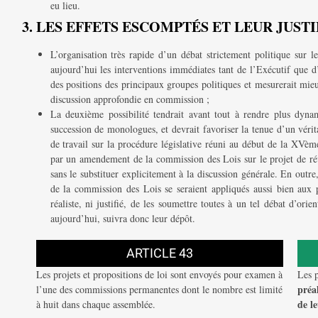
eu lieu.
3. LES EFFETS ESCOMPTÉS ET LEUR JUST
L’organisation très rapide d’un débat strictement politique sur l
aujourd’hui les interventions immédiates tant de l’Exécutif que d’
des positions des principaux groupes politiques et mesurerait mieu
discussion approfondie en commission ;
La deuxième possibilité tendrait avant tout à rendre plus dynam
succession de monologues, et devrait favoriser la tenue d’un vérit
de travail sur la procédure législative réuni au début de la XVème
par un amendement de la commission des Lois sur le projet de révi
sans le substituer explicitement à la discussion générale. En outr
de la commission des Lois se seraient appliqués aussi bien aux pr
réaliste, ni justifié, de les soumettre toutes à un tel débat d’o
aujourd’hui, suivra donc leur dépôt.
ARTICLE 43
Les projets et propositions de loi sont envoyés pour examen à
Les p
préa
l’une des commissions permanentes dont le nombre est limité
de l
à huit dans chaque assemblée.