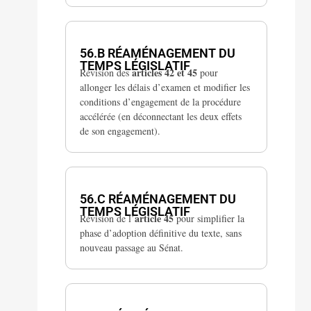
VIII. La procédure législative
56.B RÉAMÉNAGEMENT DU
TEMPS LÉGISLATIF
articles 42 et 45
Révision des
pour
allonger les délais d’examen et modifier les
conditions d’engagement de la procédure
accélérée (en déconnectant les deux effets
de son engagement).
VIII. La procédure législative
56.C RÉAMÉNAGEMENT DU
TEMPS LÉGISLATIF
article 45
Révision de l’
pour simplifier la
phase d’adoption définitive du texte, sans
nouveau passage au Sénat.
VIII. La procédure législative