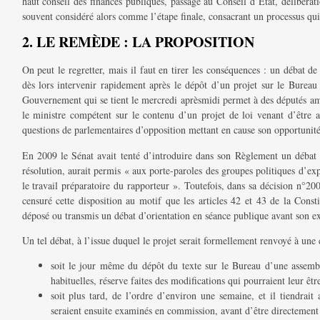
haut conseil des finances publiques, passage au Conseil d’Etat, délibérat
souvent considéré alors comme l’étape finale, consacrant un processus qu
2. LE REMÈDE : LA PROPOSITION
On peut le regretter, mais il faut en tirer les conséquences : un débat de
dès lors intervenir rapidement après le dépôt d’un projet sur le Bureau
Gouvernement qui se tient le mercredi aprèsmidi permet à des députés ami
le ministre compétent sur le contenu d’un projet de loi venant d’être a
questions de parlementaires d’opposition mettant en cause son opportunit
En 2009 le Sénat avait tenté d’introduire dans son Règlement un débat d
résolution, aurait permis « aux porte-paroles des groupes politiques d’ex
le travail préparatoire du rapporteur ». Toutefois, dans sa décision n°2
censuré cette disposition au motif que les articles 42 et 43 de la Consti
déposé ou transmis un débat d’orientation en séance publique avant son ex
Un tel débat, à l’issue duquel le projet serait formellement renvoyé à une
soit le jour même du dépôt du texte sur le Bureau d’une assemblé
habituelles, réserve faites des modifications qui pourraient leur être
soit plus tard, de l’ordre d’environ une semaine, et il tiendrait 
seraient ensuite examinés en commission, avant d’être directement 