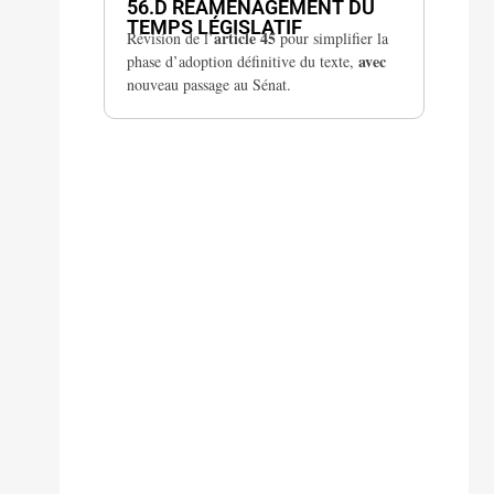
56.D RÉAMÉNAGEMENT DU
TEMPS LÉGISLATIF
article 45
Révision de l’
pour simplifier la
avec
phase d’adoption définitive du texte,
nouveau passage au Sénat.