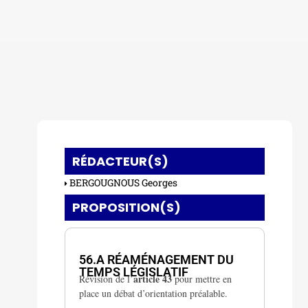
RÉDACTEUR(S)
BERGOUGNOUS Georges
PROPOSITION(S)
VIII. La procédure législative
56.A RÉAMÉNAGEMENT DU
TEMPS LÉGISLATIF
article 43
Révision de l’
pour mettre en
place un débat d’orientation préalable.