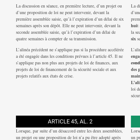
La discussion en séance, en première lecture, d’un projet ou
La di
d’une proposition de loi ne peut intervenir, devant la
d’une
première assemblée saisie, qu’à l’expiration d’un délai de six
premi
hui
semaines après son dépôt. Elle ne peut intervenir, devant la
t
seconde assemblée saisie, qu’à l’expiration d’un délai de
la se
six
quatre semaines à compter de sa transmission.
se
L’alinéa précédent ne s’applique pas si la procédure accélérée
L’al
enga
a été engagée dans les conditions prévues à l’article 45. Il ne
cond
s’applique pas non plus aux projets de loi de finances, aux
des 
projets de loi de financement de la sécurité sociale et aux
main
projets relatifs aux états de crise.
L’al
loi d
sécur
ARTICLE 45, AL. 2
Lorsque, par suite d’un désaccord entre les deux assemblées,
Lorsq
un projet ou une proposition de loi n’a pu être adopté après
un pr