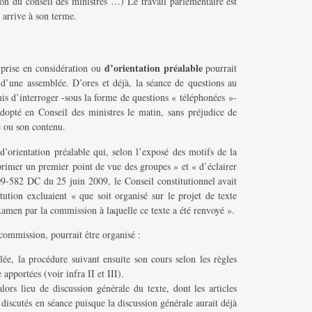
ion du conseil des ministres …) Le travail parlementaire est
i arrive à son terme.
d’orientation préalable
 prise en considération ou
pourrait
 d’une assemblée. D’ores et déjà, la séance de questions au
s d’interroger -sous la forme de questions « téléphonées »-
dopté en Conseil des ministres le matin, sans préjudice de
é ou son contenu.
’orientation préalable qui, selon l’exposé des motifs de la
primer un premier point de vue des groupes » et « d’éclairer
009-582 DC du 25 juin 2009, le Conseil constitutionnel avait
tution excluaient « que soit organisé sur le projet de texte
amen par la commission à laquelle ce texte a été renvoyé ».
 commission, pourrait être organisé :
e, la procédure suivant ensuite son cours selon les règles
 apportées (voir infra II et III).
alors lieu de discussion générale du texte, dont les articles
discutés en séance puisque la discussion générale aurait déjà