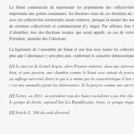
Le Sénat continuerait de représenter les populations des collectivités
importante aux petites communes, les électeurs issus de ces dernières ne 
avec les collectivités territoriales serait renforcé, puisque la moitié des s
de certaines collectivités et continueraient d’y siéger. Par ailleurs, leur 
d’identifier, lors des élections locales, qui serait appelé, en cas de vi
Président, identifié dès l’élection).
La légitimité de l’ensemble du Sénat et son lien avec toutes les collectiv
plus que l’alternance y sera plus aisé, confortant le caractère démocratiqu
[1]
Le mot est de Lionel Jospin, alors Premier ministre, dans une intervie
bien, et sans passion, une chambre comme le Sénat avec autant de pouvoir
au suffrage universel direct et qui n’a même pas la caractéristique d’êtr
c’est une anomalie parmi les démocraties. Je la perçois comme une surviv
[2]
Certes, en 2011, un président issu des bancs socialistes a pu être élu
le groupe de droite, aujourd’hui Les Républicains. Ainsi, ce groupe règne
[3]
Article L. 284 du code électoral.