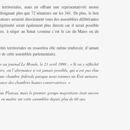
 territoriales, mais en offrant une représentativité moins
désignant plus que 72 sénateurs sur les 341. De plus, le lien
énateurs seraient directement issus des assemblées délibérantes
légitimité serait également plus directe car il serait possible
ctoire, à siéger au Sénat (comme c’est le cas du Maire ou du
ités territoriales en ressortira elle même renforcée, d’autant
e de cette assemblée parlementaire.
w au journal Le Monde, le 21 avril 1998 : « Si on y réfléchit
s, où l’alternance n’est jamais possible, qui n’est pas élue
e une chambre fédérale puisque nous sommes un État unitaire,
ance des chambres hautes conservatrices. »
 au Plateau, mais le premier groupe majoritaire était encore
 en maître sur cette assemblée depuis plus de 60 ans.