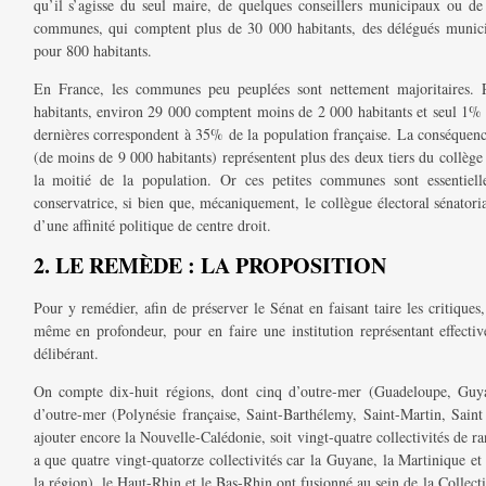
qu’il s’agisse du seul maire, de quelques conseillers municipaux ou de
communes, qui comptent plus de 30 000 habitants, des délégués munici
pour 800 habitants.
En France, les communes peu peuplées sont nettement majoritaires.
habitants, environ 29 000 comptent moins de 2 000 habitants et seul 1
dernières correspondent à 35% de la population française. La conséquence
(de moins de 9 000 habitants) représentent plus des deux tiers du collège 
la moitié de la population. Or ces petites communes sont essentiell
conservatrice, si bien que, mécaniquement, le collègue électoral sénator
d’une affinité politique de centre droit.
2. LE REMÈDE : LA PROPOSITION
Pour y remédier, afin de préserver le Sénat en faisant taire les critiques
même en profondeur, pour en faire une institution représentant effectivem
délibérant.
On compte dix-huit régions, dont cinq d’outre-mer (Guadeloupe, Guyan
d’outre-mer (Polynésie française, Saint-Barthélemy, Saint-Martin, Saint 
ajouter encore la Nouvelle-Calédonie, soit vingt-quatre collectivités de ra
a que quatre vingt-quatorze collectivités car la Guyane, la Martinique et
la région), le Haut-Rhin et le Bas-Rhin ont fusionné au sein de la Collec