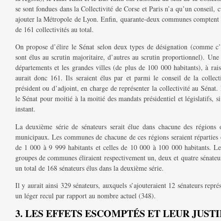
se sont fondues dans la Collectivité de Corse et Paris n’a qu’un conseil, c
ajouter la Métropole de Lyon. Enfin, quarante-deux communes comptent pl
de 161 collectivités au total.
On propose d’élire le Sénat selon deux types de désignation (comme c’es
sont élus au scrutin majoritaire, d’autres au scrutin proportionnel). Une 
départements et les grandes villes (de plus de 100 000 habitants), à rai
aurait donc 161. Ils seraient élus par et parmi le conseil de la collecti
président ou d’adjoint, en charge de représenter la collectivité au Sénat.
le Sénat pour moitié à la moitié des mandats présidentiel et législatifs, 
instant.
La deuxième série de sénateurs serait élue dans chacune des régions o
municipaux. Les communes de chacune de ces régions seraient réparties en
de 1 000 à 9 999 habitants et celles de 10 000 à 100 000 habitants. L
groupes de communes éliraient respectivement un, deux et quatre sénateurs,
un total de 168 sénateurs élus dans la deuxième série.
Il y aurait ainsi 329 sénateurs, auxquels s’ajouteraient 12 sénateurs représ
un léger recul par rapport au nombre actuel (348).
3. LES EFFETS ESCOMPTÉS ET LEUR JUST