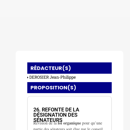
RÉDACTEUR(S)
DEROSIER Jean-Philippe
PROPOSITION(S)
IV. Les règles électorales
26. REFONTE DE LA
DÉSIGNATION DES
SÉNATEURS
loi organique
Révision de la
pour qu’une
partie des sénateurs soit élue par le conseil