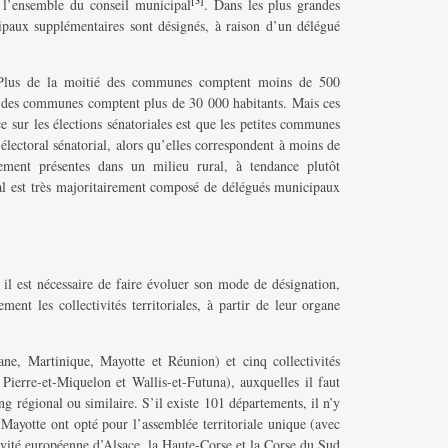
[3]
 l’ensemble du conseil municipal
. Dans les plus grandes
paux supplémentaires sont désignés, à raison d’un délégué
 Plus de la moitié des communes comptent moins de 500
% des communes comptent plus de 30 000 habitants. Mais ces
 sur les élections sénatoriales est que les petites communes
électoral sénatorial, alors qu’elles correspondent à moins de
ement présentes dans un milieu rural, à tendance plutôt
ial est très majoritairement composé de délégués municipaux
, il est nécessaire de faire évoluer son mode de désignation,
ent les collectivités territoriales, à partir de leur organe
e, Martinique, Mayotte et Réunion) et cinq collectivités
Pierre-et-Miquelon et Wallis-et-Futuna), auxquelles il faut
ng régional ou similaire. S’il existe 101 départements, il n’y
 Mayotte ont opté pour l’assemblée territoriale unique (avec
tivité européenne d’Alsace, la Haute-Corse et la Corse du Sud